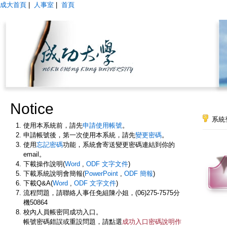
成大首頁
|
人事室
|
首頁
Notice
系統
使用本系統前，請先
申請使用帳號
。
申請帳號後，第一次使用本系統，請先
變更密碼
。
使用
忘記密碼
功能，系統會寄送變更密碼連結到你的
email。
下載操作說明(
Word
,
ODF 文字文件
)
下載系統說明會簡報(
PowerPoint
,
ODF 簡報
)
下載Q&A(
Word
,
ODF 文字文件
)
流程問題，請聯絡人事任免組陳小姐，(06)275-7575分
機50864
校內人員帳密同成功入口。
帳號密碼錯誤或重設問題，請點選
成功入口密碼說明作